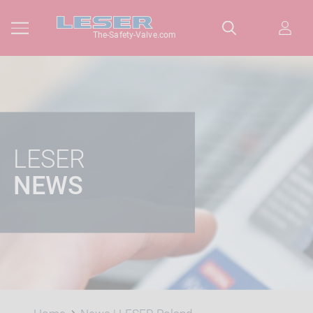
The-Safety-Valve.com
LESER
NEWS