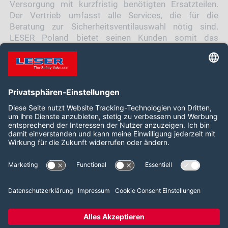
Versorgung mit kurzfristig benötigten Ersatzteilen.
Der Vertrieb umfasst alle Services, die für die
Beratung zur Sicherheitsventilauswahl nötig sind.
LESER Poland bietet seinen Kunden somit das
komplette Spektrum an Dienstleistungen für die
Auswahl, Einstellung, Wartung und Reparatur von
Sicherheitsventilen.
Folgen Sie uns auf:
LinkedIn
YouTube
2026 LESER GmbH & Co. KG