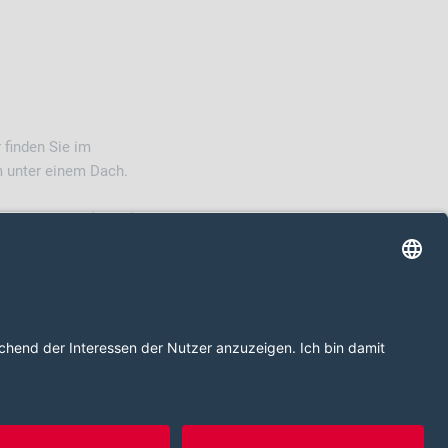
 finden Sie im
 unter einem Dach.
 Repair Center (LARC).
z