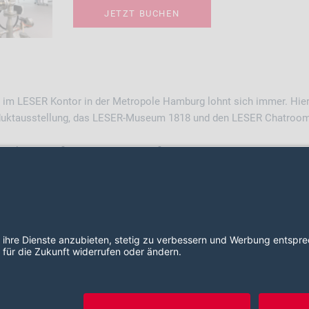
JETZT BUCHEN
 im LESER Kontor in der Metropole Hamburg lohnt sich immer. Hier
oduktausstellung, das LESER-Museum 1818 und den LESER Chatroom
 Teil der Zertifizierung oder Rezertifizierung zum LESER Authorized
2026 LESER GmbH & Co. KG
AGB
Impressum
Datenschut
Cookie Consent Einstellungen