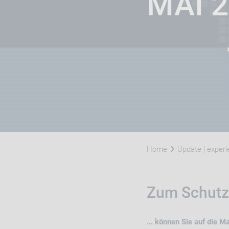
MAI 
Home
Update | exper
Zum Schutz 
... können Sie auf die M