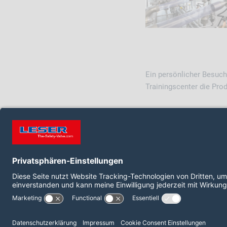
Ein persönlicher Besuch
Trainingscenter die Pr
Dieses Training ist auch
FOLGEN SIE UNS AUF:
LinkedIn
YouTube