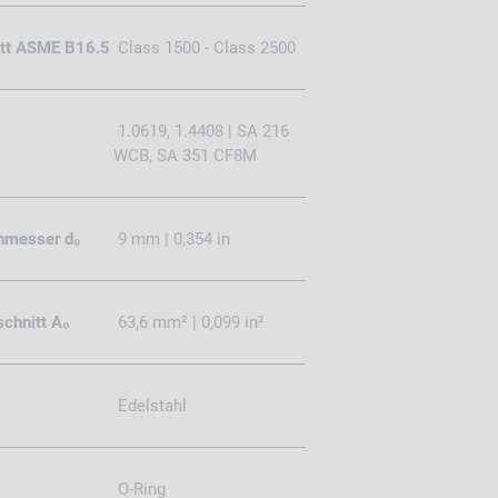
ritt ASME B16.5
Class 1500 - Class 2500
1.0619, 1.4408 | SA 216
WCB, SA 351 CF8M
hmesser d₀
9 mm | 0,354 in
chnitt A₀
63,6 mm² | 0,099 in²
Edelstahl
O-Ring