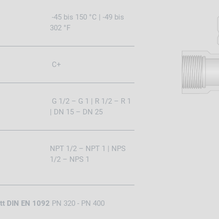
-45 bis 150 °C | -49 bis
302 °F
C+
G 1/2 – G 1 | R 1/2 – R 1
| DN 15 – DN 25
NPT 1/2 – NPT 1 | NPS
1/2 – NPS 1
itt DIN EN 1092
PN 320 - PN 400