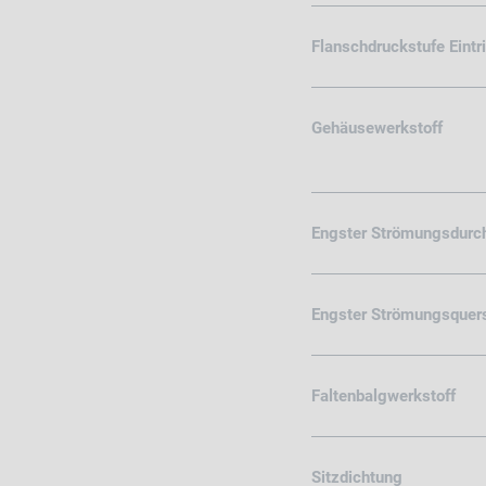
Flanschdruckstufe Eint
Gehäusewerkstoff
Engster Strömungsdurc
Engster Strömungsquers
Faltenbalgwerkstoff
Sitzdichtung