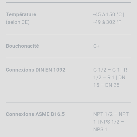
Température
-45 à 150 °C |
(selon CE)
-49 à 302 °F
Bouchonacité
C+
Connexions DIN EN 1092
G 1/2 – G 1 | R
1/2 – R 1 | DN
15 – DN 25
Connexions ASME B16.5
NPT 1/2 – NPT
1 | NPS 1/2 –
NPS 1