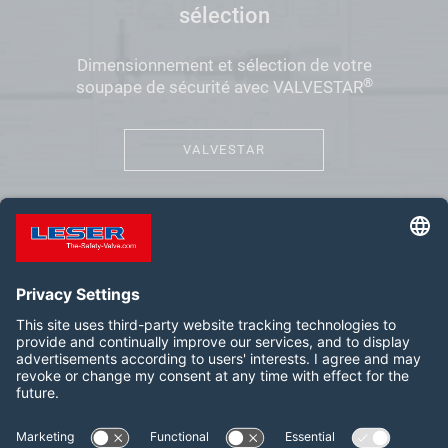
sélection
Dimensionnement et sélection de votre
®
soupape de sécurité avec VALVESTAR
VALVESTAR
Suivez-nous :
LinkedIn
YouTube