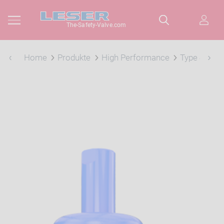
The-Safety-Valve.com
Home
Produkte
High Performance
Type 441, 4