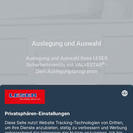
Auslegung und Auswahl
Auslegung und Auswahl Ihres LESER
®
Sicherheitsventils mit VALVESTAR
-
Dem Auslegungsprogramm
VALVESTAR