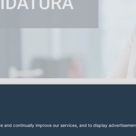
IDATURA
esa
Carreira
Portal de Vagas
Formulário de Candidatura
2026 LESER GmbH & Co. KG
Termos e Condições
Imprint