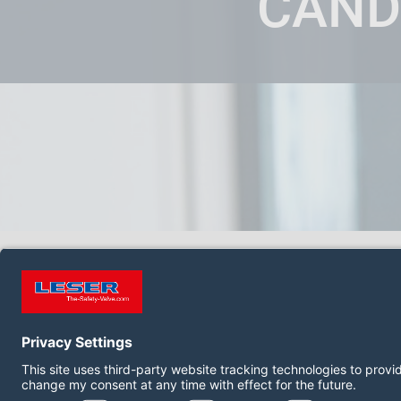
CAND
Início
LESER - A Empr
SIGA-NOS:
LinkedIn