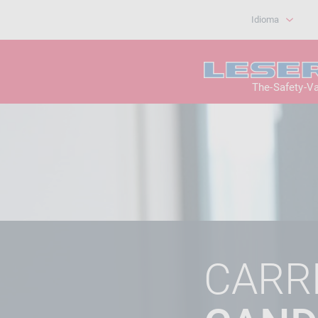
Idioma
The-Safety-V
CARR