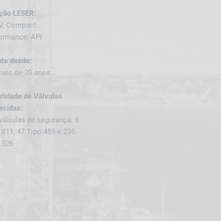
ção LESER:
V, Compact
ormance, API
nte desde:
ais de 20 anos
tidade de Válvulas
ecidas:
válvulas de segurança: 6
 811, 47 Tipo 459 e 235
 526