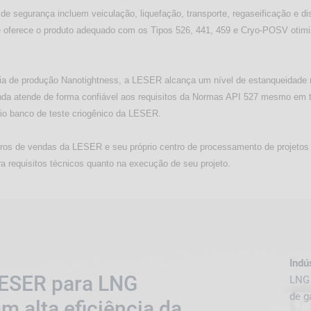
de segurança incluem veiculação, liquefação, transporte, regaseificação e dist
oferece o produto adequado com os Tipos 526, 441, 459 e Cryo-POSV otimi
ia de produção Nanotightness, a LESER alcança um nível de estanqueidade 
nda atende de forma confiável aos requisitos da Normas API 527 mesmo em 
rio banco de teste criogênico da LESER.
ros de vendas da LESER e seu próprio centro de processamento de projetos 
a requisitos técnicos quanto na execução de seu projeto.
Indú
ESER para LNG
LNG 
de g
m alta eficiência da