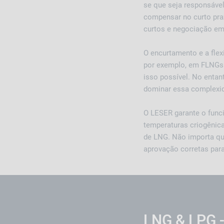
se que seja responsáve
compensar no curto praz
curtos e negociação em 
O encurtamento e a fle
por exemplo, em FLNGs (
isso possível. No entan
dominar essa complexid
O LESER garante o func
temperaturas criogênica
de LNG. Não importa qu
aprovação corretas para
LNG & LPG -