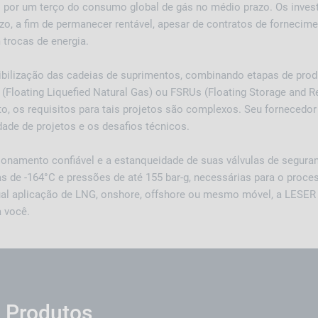
l por um terço do consumo global de gás no médio prazo. Os inve
o, a fim de permanecer rentável, apesar de contratos de fornecim
trocas de energia.
xibilização das cadeias de suprimentos, combinando etapas de pr
Floating Liquefied Natural Gas) ou FSRUs (Floating Storage and Re
to, os requisitos para tais projetos são complexos. Seu fornecedor
ade de projetos e os desafios técnicos.
ionamento confiável e a estanqueidade de suas válvulas de segur
s de -164°C e pressões de até 155 bar-g, necessárias para o proc
al aplicação de LNG, onshore, offshore ou mesmo móvel, a LESER
 você.
 Produtos