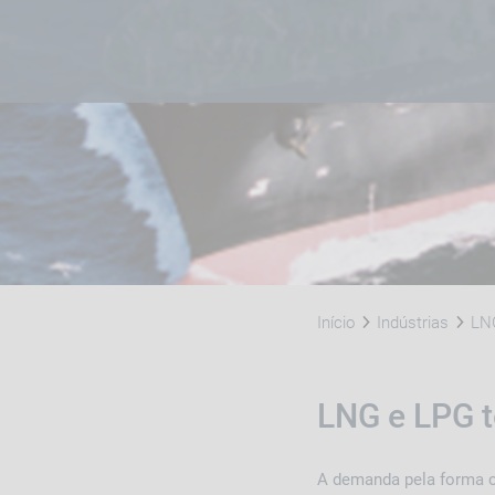
Início
Indústrias
LN
LNG e LPG 
A demanda pela forma c