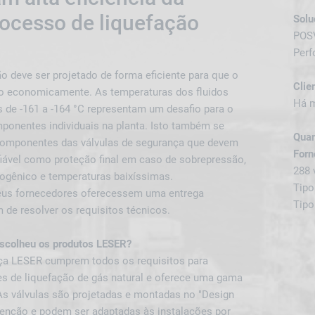
rocesso de liquefação
Solu
POS
Perf
o deve ser projetado de forma eficiente para que o
Clie
o economicamente. As temperaturas dos fluidos
Há m
 de -161 a -164 °C representam um desafio para o
ponentes individuais na planta. Isto também se
Quan
componentes das válvulas de segurança que devem
Forn
iável como proteção final em caso de sobrepressão,
288 
gênico e temperaturas baixíssimas.
Tipo
eus fornecedores oferecessem uma entrega
Tipo
m de resolver os requisitos técnicos.
escolheu os produtos LESER?
ça LESER cumprem todos os requisitos para
es de liquefação de gás natural e oferece uma gama
As válvulas são projetadas e montadas no "Design
tenção e podem ser adaptadas às instalações por