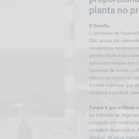
planta no p
O Desafio
O processo de liquefaçã
GNL possa ser oferecid
criogênicos necessários
projeto técnico dos com
aplica em relação aos 
funcionar de forma conf
mesmo no processo crio
A Linde esperava que s
confiável e pontual, alé
Porque é que o cliente 
As Válvulas de Seguran
utilização em instalaçõ
completa de produtos. 
Durável" de baixa manu