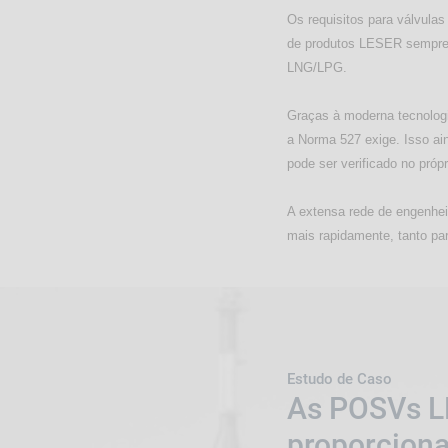
Os requisitos para válvulas 
de produtos LESER sempre 
LNG/LPG.
Graças à moderna tecnolog
a Norma 527 exige. Isso ai
pode ser verificado no próp
A extensa rede de engenhei
mais rapidamente, tanto par
Estudo de Caso
As POSVs L
proporciona