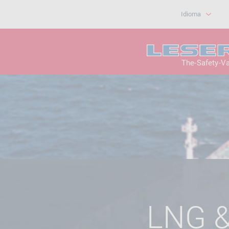
Idioma
The-Safety-V
LNG 