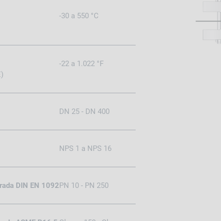
-30 a 550 °C
-22 a 1.022 °F
)
DN 25 - DN 400
NPS 1 a NPS 16
trada DIN EN 1092
PN 10 - PN 250