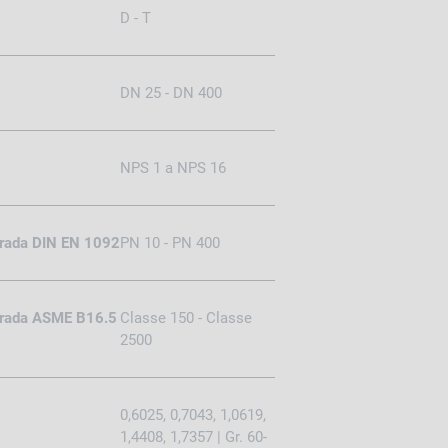
D - T
DN 25 - DN 400
NPS 1 a NPS 16
trada DIN EN 1092
PN 10 - PN 400
trada ASME B16.5
Classe 150 - Classe
2500
0,6025, 0,7043, 1,0619,
1,4408, 1,7357 | Gr. 60-