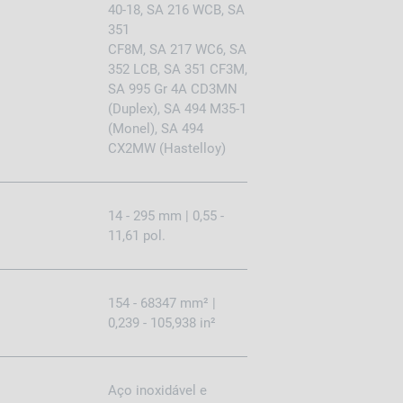
40-18, SA 216 WCB, SA
351
CF8M, SA 217 WC6, SA
352 LCB, SA 351 CF3M,
SA 995 Gr 4A CD3MN
(Duplex), SA 494 M35-1
(Monel), SA 494
CX2MW (Hastelloy)
14 - 295 mm | 0,55 -
11,61 pol.
154 - 68347 mm² |
0,239 - 105,938 in²
Aço inoxidável e