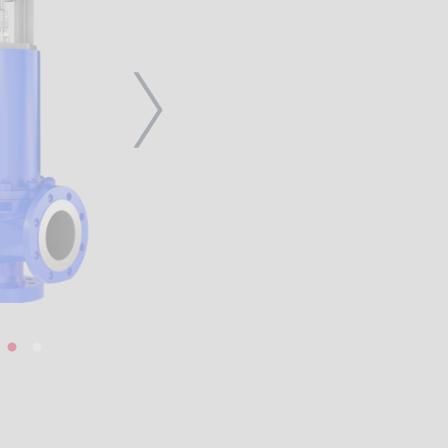
NEXT
1
2