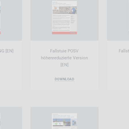
NG [EN]
Fallstuie POSV
Falls
höhenreduzierte Version
[EN]
DOWNLOAD