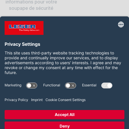
informations pour votre
soupape de sécurité
Suivez-nous :
LinkedIn
YouTube
2026 LESER GmbH & Co. KG
Conditions générales de vente
Conditions d’utilisation
Politique de confidentialité