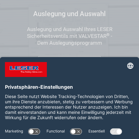
Auslegung und Auswahl
Auslegung und Auswahl Ihres LESER
®
Sicherheitsventils mit VALVESTAR
-
Dem Auslegungsprogramm
VALVESTAR
Folgen Sie uns auf:
LinkedIn
YouTube