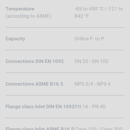
Temperature
-85 to 450 °C | -121 to
(according to ASME)
842 °F
Capacity
Orifice F- to P
Connections DIN EN 1092
DN 20 - DN 100
Connections ASME B16.5
NPS 3/4 - NPS 4
Flange class Inlet DIN EN 1092
PN 16 - PN 40
Flange class Inlet ASME B16.5
Class 150 - Class 300