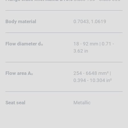
Body material
0.7043, 1.0619
Flow diameter d₀
18 - 92 mm | 0.71 -
3.62 in
Flow area A₀
254 - 6648 mm² |
0.394 - 10.304 in²
Seat seal
Metallic