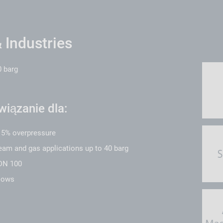
 Industries
0 barg
iązanie dla:
n 5% overpressure
eam and gas applications up to 40 barg
 DN 100
flows