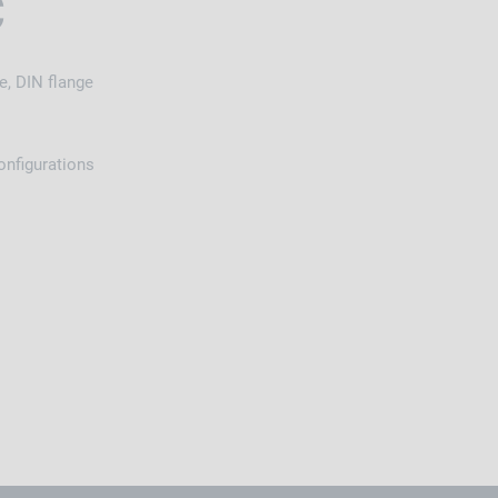
C
le, DIN flange
onfigurations