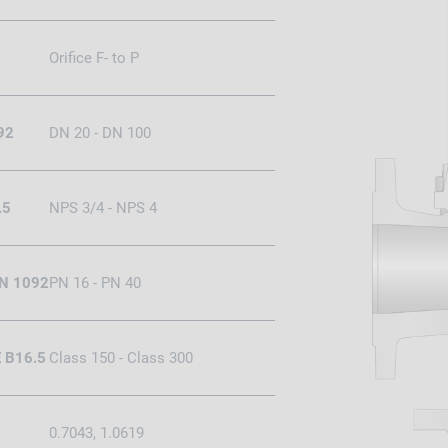
Orifice F- to P
92
DN 20 - DN 100
.5
NPS 3/4 - NPS 4
EN 1092
PN 16 - PN 40
E B16.5
Class 150 - Class 300
0.7043, 1.0619