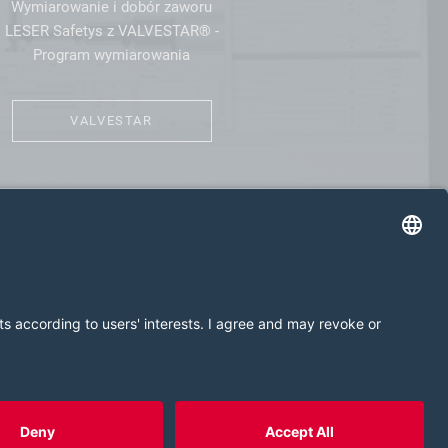
Wymiarowanie i dobór zaworu
LESER Safetys z VALVESTAR® -
Program wymiarowania
VALVESTAR
 prywatności