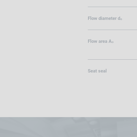
Flow diameter d₀
Flow area A₀
Seat seal