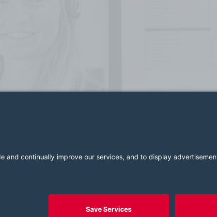
2026 LESER GmbH & Co. KG
Regulamin
Nadruk
Polityka
Ustawienia zgody na pliki cookie