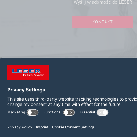
Wyślij wiadomość do LESER
KONTAKT
FOLLOW US ON:
LinkedIn
YouTube