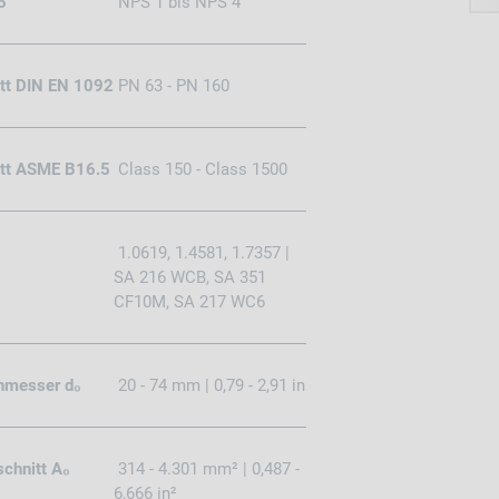
5
NPS 1 bis NPS 4
itt DIN EN 1092
PN 63 - PN 160
ritt ASME B16.5
Class 150 - Class 1500
1.0619, 1.4581, 1.7357 |
SA 216 WCB, SA 351
CF10M, SA 217 WC6
hmesser d₀
20 - 74 mm | 0,79 - 2,91 in
chnitt A₀
314 - 4.301 mm² | 0,487 -
6,666 in²