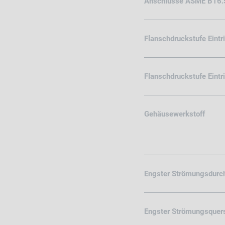
Anschlüsse ASME B16.
Flanschdruckstufe Eintr
Flanschdruckstufe Eint
Gehäusewerkstoff
Engster Strömungsdurc
Engster Strömungsquers