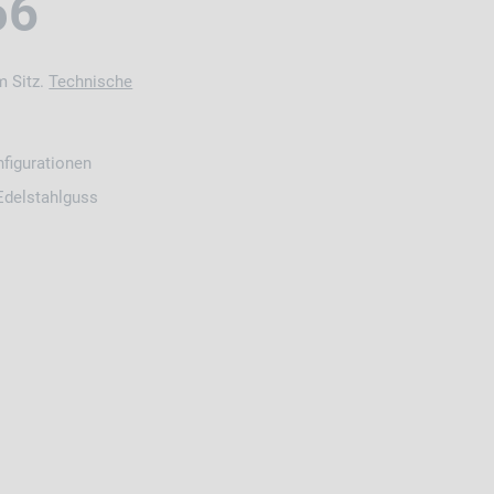
56
m Sitz.
Technische
nfigurationen
Edelstahlguss