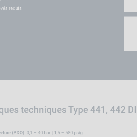
vés requis
iques techniques Type 441, 442 D
erture (PDO)
0,1 – 40 bar | 1,5 – 580 psig