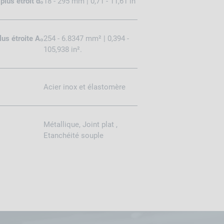
lus étroit d₀
18 - 295 mm | 0,71 - 11,61 in
us étroite A₀
254 - 6.8347 mm² | 0,394 -
105,938 in².
Acier inox et élastomère
Métallique, Joint plat ,
Etanchéité souple