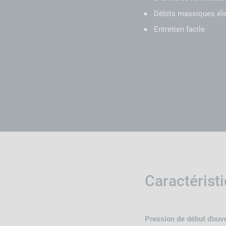
Débits massiques éle
Entretien facile
Caractérist
Pression de début d'ouv