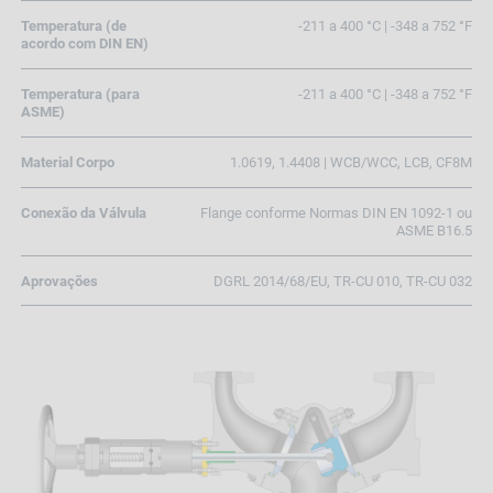
Temperatura (de
-211 a 400 °C | -348 a 752 °F
acordo com DIN EN)
Temperatura (para
-211 a 400 °C | -348 a 752 °F
ASME)
Material Corpo
1.0619, 1.4408 | WCB/WCC, LCB, CF8M
Conexão da Válvula
Flange conforme Normas DIN EN 1092-1 ou
ASME B16.5
Aprovações
DGRL 2014/68/EU, TR-CU 010, TR-CU 032