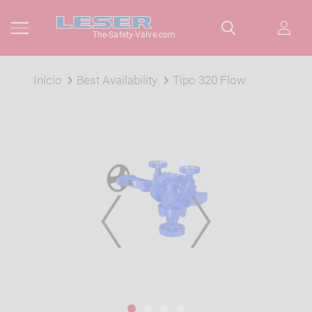
The-Safety-Valve.com
Início
Best Availability
Tipo 320 Flow
PREVIOUS
NEXT
1
2
3
4