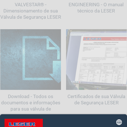
VALVESTAR® -
ENGINEERING - O manual
Dimensionamento de sua
técnico da LESER
Válvula de Segurança LESER
Download - Todos os
Certificados de sua Válvula
documentos e informações
de Segurança LESER
para sua válvula de
segurança