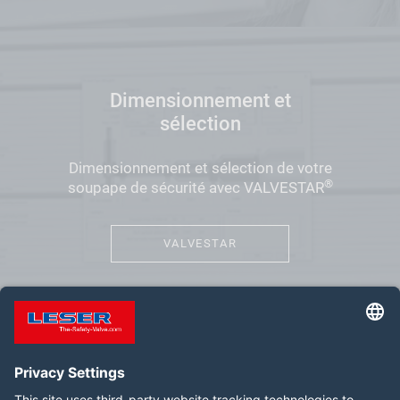
Dimensionnement et
sélection
Dimensionnement et sélection de votre
®
soupape de sécurité avec VALVESTAR
VALVESTAR
Suivez-nous :