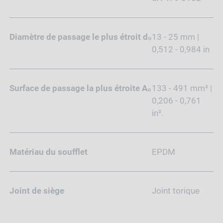
Diamètre de passage le plus étroit d₀
13 - 25 mm |
0,512 - 0,984 in
Surface de passage la plus étroite A₀
133 - 491 mm² |
0,206 - 0,761
in².
Matériau du soufflet
EPDM
Joint de siège
Joint torique