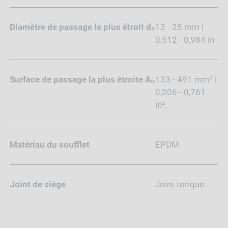
Diamètre de passage le plus étroit d₀
13 - 25 mm |
0,512 - 0,984 in
Surface de passage la plus étroite A₀
133 - 491 mm² |
0,206 - 0,761
in².
Matériau du soufflet
EPDM
Joint de siège
Joint torique