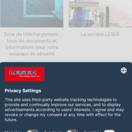
Zone de téléchargement ,
La société LESER
tous les documents et
informations pour votre
soupape de sécurité
Suivez-nous :
LinkedIn
YouTube