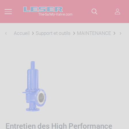
The-Safety-Valve.com
Accueil
Support et outils
MAINTENANCE
Maint
Entretien des High Performance