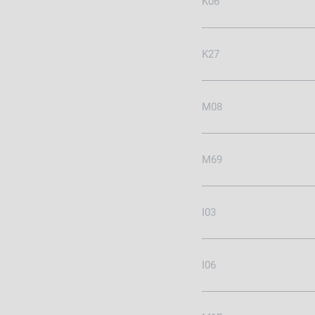
K06
K27
M08
M69
I03
I06