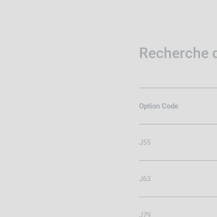
Recherche d
Option Code
J55
J63
J79