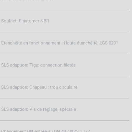
Soufflet: Elastomer NBR
Etanchéité en fonctionnement : Haute étanchéité, LGS 0201
SLS adaption: Tige: connection filetée
SLS adaption: Chapeau : trou circulaire
SLS adaption: Vis de réglage, spéciale
Changement DN entrée au DN 40 / NPS 1 1/2