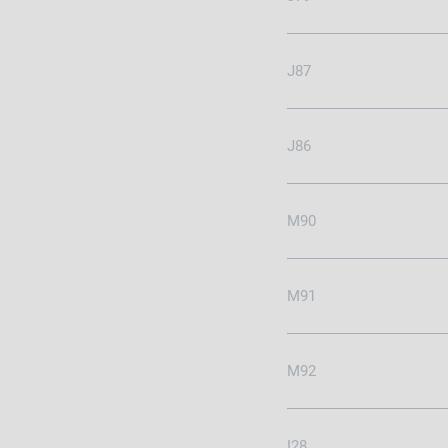
J87
J86
M90
M91
M92
I28