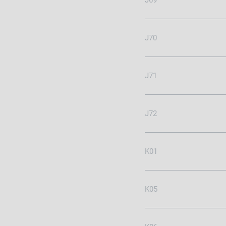
J69
J70
J71
J72
K01
K05