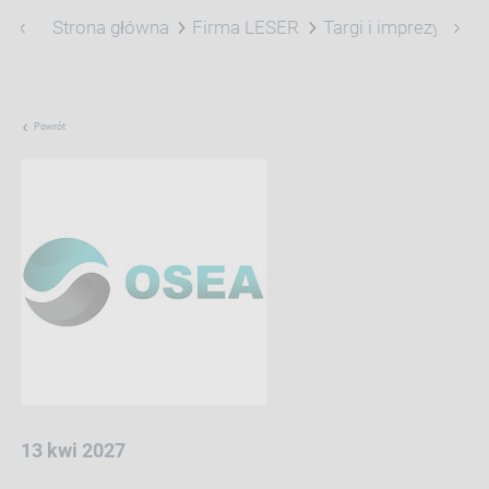
Strona główna
Firma LESER
Targi i imprezy
Of
Powrót
13 kwi 2027