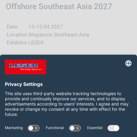
Offshore Southeast Asia 2027
Date
13-15.04.2027
Location
Singapore, Southeast Asia
Exhibitor
LESER
WEBSITE
Follow us on:
LinkedIn
YouTube