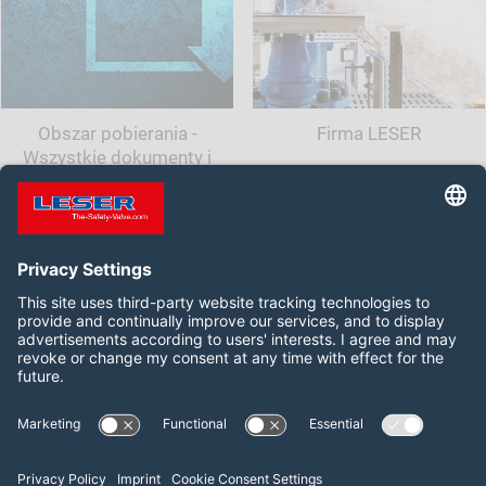
Obszar pobierania -
Firma LESER
Wszystkie dokumenty i
informacje dla Twojego
zaworu bezpieczeństwa
Follow us on:
LinkedIn
YouTube