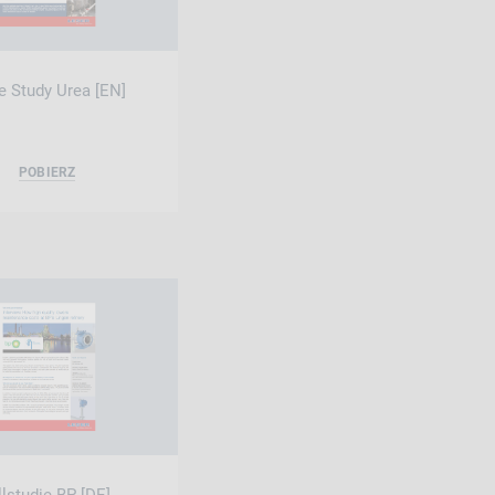
e Study Urea [EN]
POBIERZ