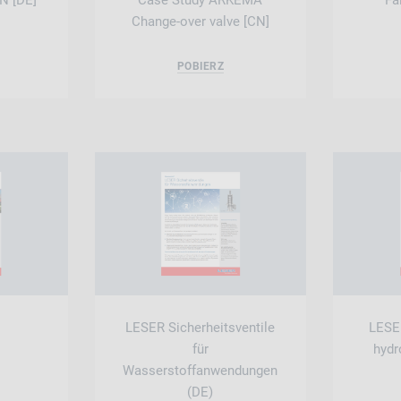
N [DE]
Case Study ARKEMA
Fa
Change-over valve [CN]
POBIERZ
LESER Sicherheitsventile
LESER
für
hydr
Wasserstoffanwendungen
(DE)