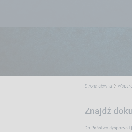
Strona główna
Wsparci
Znajdź doku
Do Państwa dyspozycji je