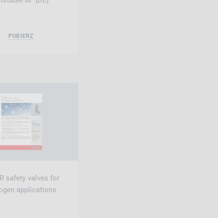
llstudie BP [DE]
POBIERZ
 safety valves for
ogen applications