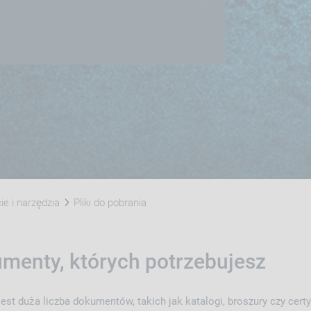
e i narzędzia
Pliki do pobrania
menty, których potrzebujesz
st duża liczba dokumentów, takich jak katalogi, broszury czy certyf