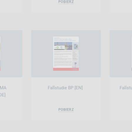
POBIERZ
EMA
Fallstudie BP [EN]
Fallst
DE]
POBIERZ