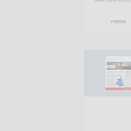
Case Study AERZE
POBIERZ