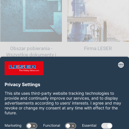
Obszar pobierania -
Firma LESER
Wszystkie dokumenty i
informacje dla Twojego
zaworu bezpieczeństwa
Follow us on:
LinkedIn
YouTube