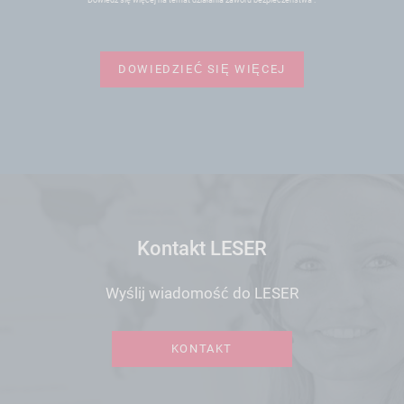
Dowiedz się więcej na temat działania zaworu bezpieczeństwa .
DOWIEDZIEĆ SIĘ WIĘCEJ
Kontakt LESER
Wyślij wiadomość do LESER
KONTAKT