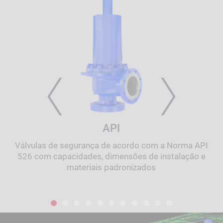
PREVIOUS
NEXT
API
Válvulas de segurança de acordo com a Norma API
526 com capacidades, dimensões de instalação e
materiais padronizados
1
2
3
4
5
6
7
8
9
10
11