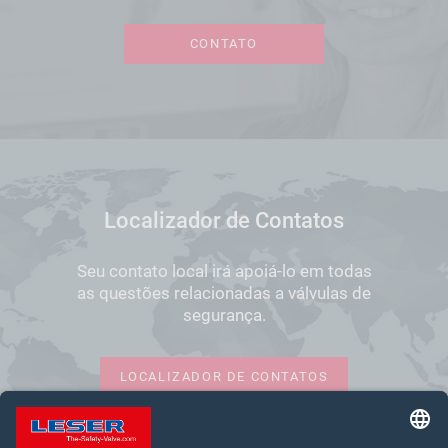
CONTATO
Localizador de Contatos
Seu contato local irá apoiá-lo em todas
as questões relacionadas a válvulas de
segurança.
LOCALIZADOR DE CONTATOS