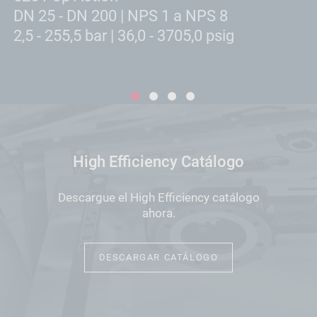
DN 25 - DN 200 | NPS 1 a NPS 8
D
2,5 - 255,5 bar | 36,0 - 3705,0 psig
1,
1
2
3
4
High Efficiency Catálogo
Descargue el High Efficiency catálogo
ahora.
DESCARGAR CATÁLOGO