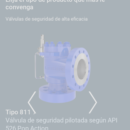
convenga
Válvulas de seguridad de alta eficacia
PREVIOUS
NEXT
Tipo 811
T
Válvula de seguridad pilotada según API
V
526 Pop Action
5