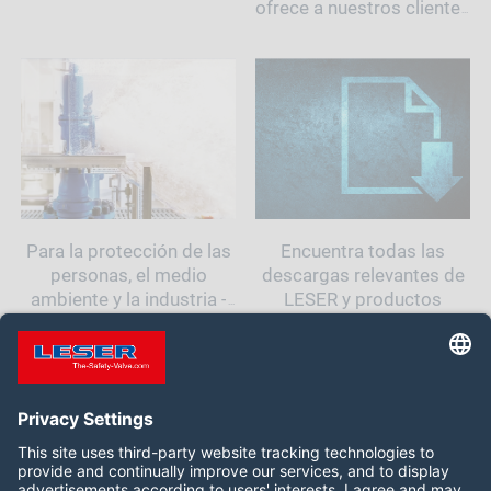
ofrece a nuestros clientes
la oportunidad de obtener
un conocimiento
profundo sobre el tema
de válvula de seguridad s.
Para la protección de las
Encuentra todas las
personas, el medio
descargas relevantes de
ambiente y la industria -
LESER y productos
LESER La empresa
Síganos: