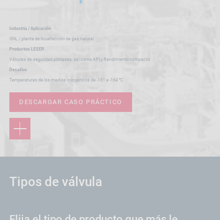
Industria / Aplicación
GNL / planta de licuefacción de gas natural
Productos LESER
Válvulas de seguridad pilotadas, así como API y Rendimiento compacto
Desafíos
Temperaturas de los medios criogénicos de -161 a -164 °C
DESCARGAR CASO PRÁCTICO
Tipos de válvula
Elija el tipo de producto que más le