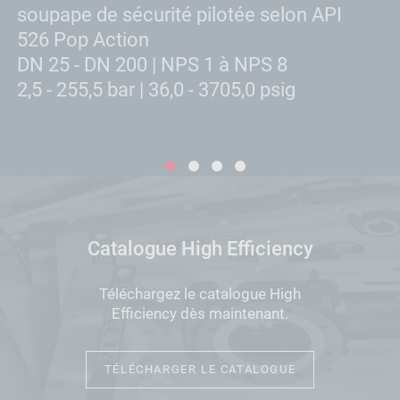
soupape de sécurité pilotée selon API
s
526 Pop Action
5
DN 25 - DN 200 | NPS 1 à NPS 8
D
2,5 - 255,5 bar | 36,0 - 3705,0 psig
1,
1
2
3
4
Catalogue High Efficiency
Téléchargez le catalogue High
Efficiency dès maintenant.
TÉLÉCHARGER LE CATALOGUE