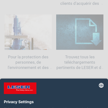
clients d'acquérir des
connaissances
approfondies sur le
thème des soupapes de
sécurité.
Pour la protection des
Trouvez tous les
personnes, de
téléchargements
l’environnement et des
pertinents de LESER et de
industries - LESER L
ses produits
'entreprise
Suivez-nous :