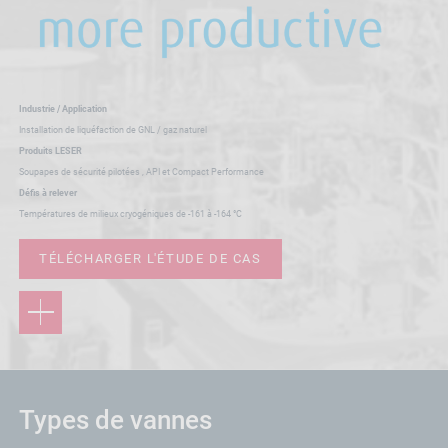
Industrie / Application
Installation de liquéfaction de GNL / gaz naturel
Produits LESER
Soupapes de sécurité pilotées , API et Compact Performance
Défis à relever
Températures de milieux cryogéniques de -161 à -164 °C
TÉLÉCHARGER L'ÉTUDE DE CAS
Types de vannes