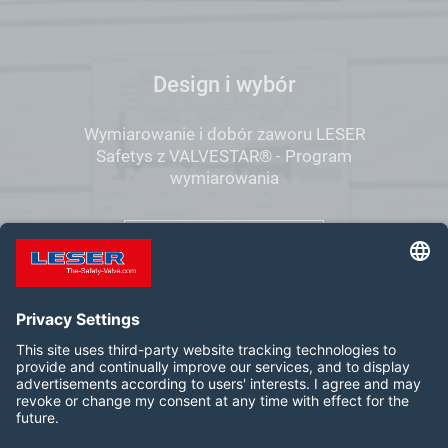
Design i wybór
Wymiarowanie i dobór zaworu LESER
Safetys z VALVESTAR® - Program
wymiarowania
VALVESTAR
Follow us on: