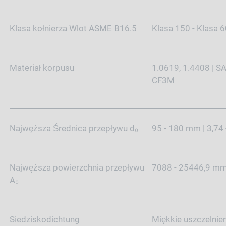
Klasa kołnierza Wlot ASME B16.5
Klasa 150 - Klasa 
Materiał korpusu
1.0619, 1.4408 | 
CF3M
Najwęższa Średnica przepływu d₀
95 - 180 mm | 3,74 
Najwęższa powierzchnia przepływu
7088 - 25446,9 mm²
A₀
Siedziskodichtung
Miękkie uszczelnien