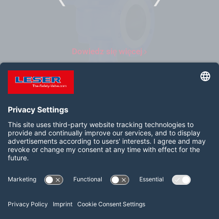
Dowiedz się więcej
1
2
3
Follow us on:
LinkedIn
YouTube