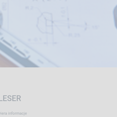
 LESER
iera informacje