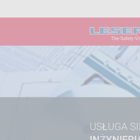
The-Safety-V
USŁUGA S
INŻYNIERI