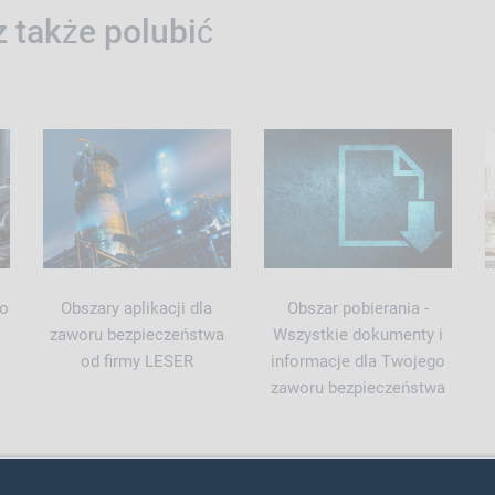
 także polubić
ko
Obszary aplikacji dla
Obszar pobierania -
zaworu bezpieczeństwa
Wszystkie dokumenty i
od firmy LESER
informacje dla Twojego
zaworu bezpieczeństwa