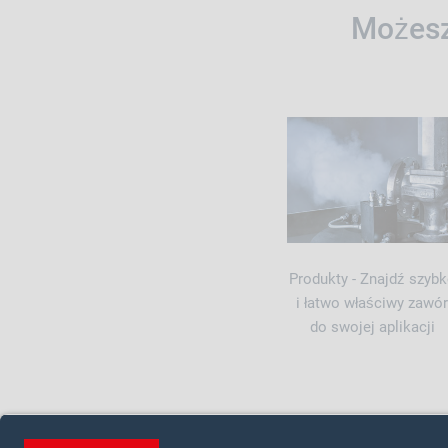
Możesz
Produkty - Znajdź szyb
i łatwo właściwy zawór
do swojej aplikacji