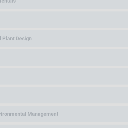
entals
d Plant Design
nvironmental Management