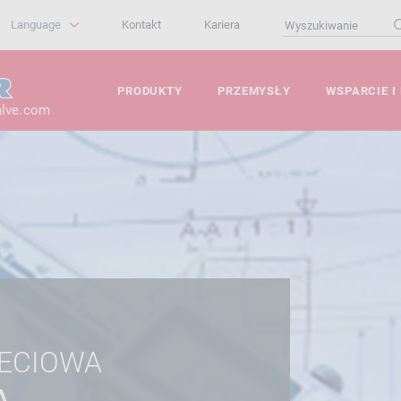
Language
Kontakt
Kariera
PRODUKTY
PRZEMYSŁY
WSPARCIE I
alve.com
IECIOWA
A