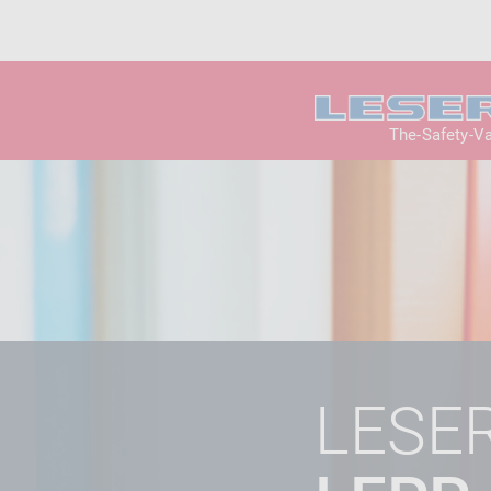
The-Safety-V
LESE