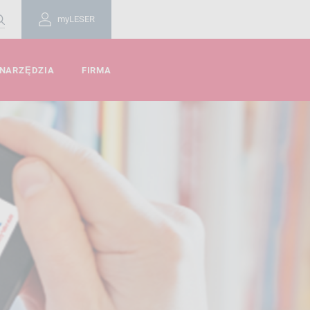
myLESER
 NARZĘDZIA
FIRMA