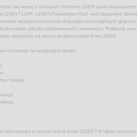
dzieć się więcej o funkcjach i technice LESER zawór bezpieczeńst
e LESER ? LEPP - LESER Presentation Pool - jest obszernym zbiorem
owiedzi na pytania techniczne dotyczące poszczególnych grup pro
zkoleniowych, szkoleń podstawowych i seminariów. Przekonaj swoic
iedzy specjalisty od zaworu bezpieczeństwa firmy LESER .
we informacje na następujące tematy:
e
je
ne i funkcje
erwacja
elekcja
nie informowany o nowościach w firmie LESER ? W takim razie pros