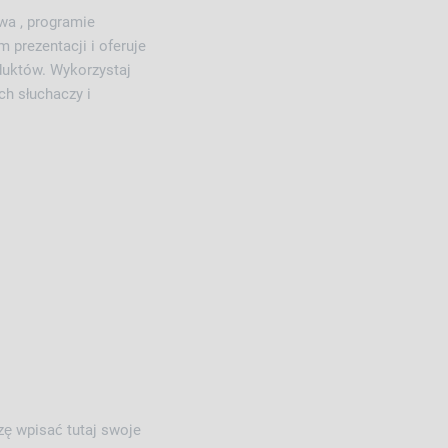
wa , programie
 prezentacji i oferuje
duktów. Wykorzystaj
h słuchaczy i
zę wpisać tutaj swoje