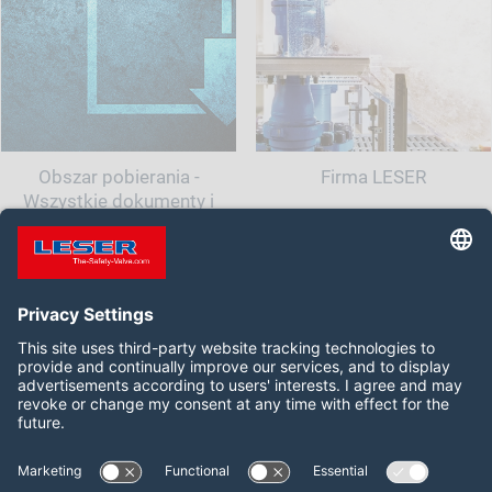
Obszar pobierania -
Firma LESER
Wszystkie dokumenty i
informacje dla Twojego
zaworu bezpieczeństwa
Follow us on:
LinkedIn
YouTube