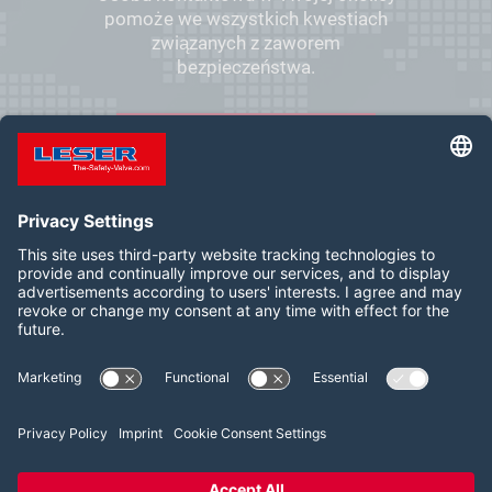
pomoże we wszystkich kwestiach
związanych z zaworem
bezpieczeństwa.
DO LOKALNEGO KONTAKTU
Follow us on:
LinkedIn
YouTube