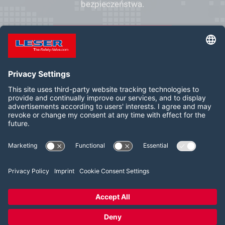
bezpieczeństwa.
DO LOKALNEGO KONTAKTU
Follow us on:
LinkedIn
YouTube
2026 LESER GmbH & Co. KG
Regulamin
Nadruk
Polityka prywatności